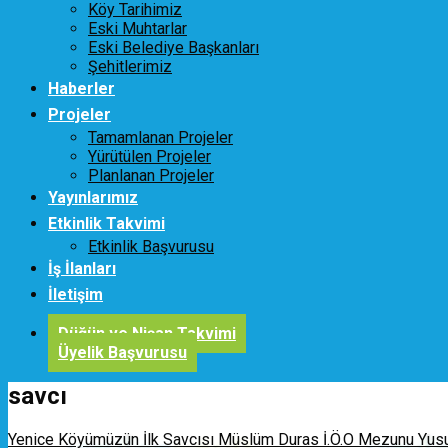
Köy Tarihimiz
Eski Muhtarlar
Eski Belediye Başkanları
Şehitlerimiz
Haberler
Projeler
Tamamlanan Projeler
Yürütülen Projeler
Planlanan Projeler
Yayınlarımız
Etkinlik Takvimi
Etkinlik Başvurusu
İş İlanları
İletişim
Düğün ve Nişan Takvimi
Üyelik Başvurusu
savcı
Yenice Köyümüzün İlk Savcısı Müslüm Duras İ.Ö.O Mezunu Yusuf