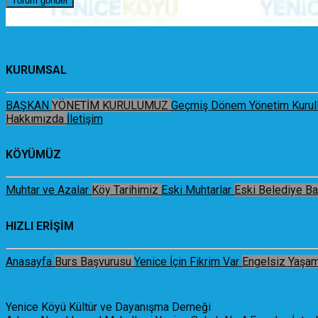
KURUMSAL
BAŞKAN
YÖNETİM KURULUMUZ
Geçmiş Dönem Yönetim Kurull
Hakkımızda
İletişim
KÖYÜMÜZ
Muhtar ve Azalar
Köy Tarihimiz
Eski Muhtarlar
Eski Belediye Ba
HIZLI ERİŞİM
Anasayfa
Burs Başvurusu
Yenice İçin Fikrim Var
Engelsiz Yaşa
Yenice Köyü Kültür ve Dayanışma Derneği