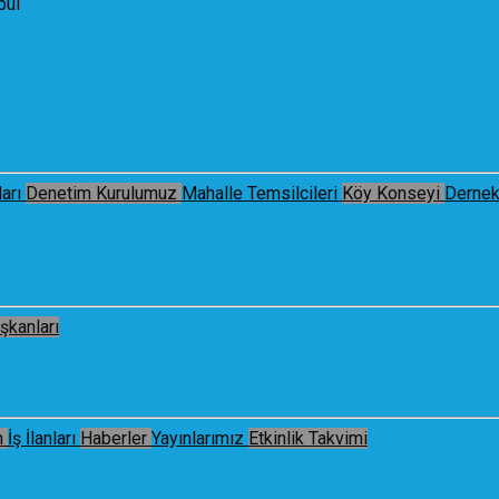
bul
arı
Denetim Kurulumuz
Mahalle Temsilcileri
Köy Konseyi
Dernek
şkanları
m
İş İlanları
Haberler
Yayınlarımız
Etkinlik Takvimi