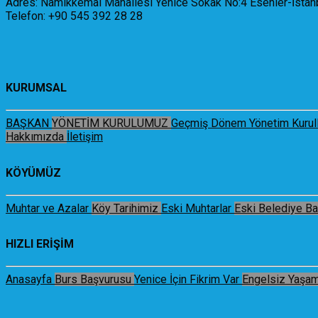
Adres: Namıkkemal Mahallesi Yenice Sokak No:4 Esenler-İstan
Telefon: +90 545 392 28 28
KURUMSAL
BAŞKAN
YÖNETİM KURULUMUZ
Geçmiş Dönem Yönetim Kurull
Hakkımızda
İletişim
KÖYÜMÜZ
Muhtar ve Azalar
Köy Tarihimiz
Eski Muhtarlar
Eski Belediye Ba
HIZLI ERİŞİM
Anasayfa
Burs Başvurusu
Yenice İçin Fikrim Var
Engelsiz Yaşa