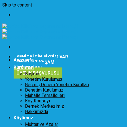
Skip to content
YENİCE İÇİN FİKRİM VAR
Anasayfa
ENGELSİZ YAŞAM
Kurumsal
İŞ İLANLARI
ÜYELİK BAŞVURUSU
Başkan
Yönetim Kurulumuz
Geçmiş Dönem Yönetim Kurulları
Denetim Kurulumuz
Mahalle Temsilcileri
Köy Konseyi
Dernek Merkezimiz
Hakkımızda
Köyümüz
Muhtar ve Azalar