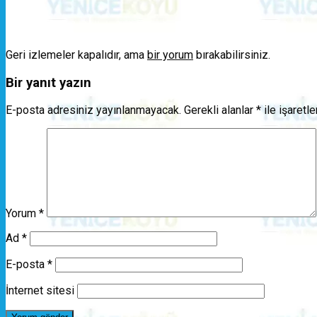
Geri izlemeler kapalıdır, ama
bir yorum
bırakabilirsiniz.
Bir yanıt yazın
E-posta adresiniz yayınlanmayacak.
Gerekli alanlar
*
ile işaretl
Yorum
*
Ad
*
E-posta
*
İnternet sitesi