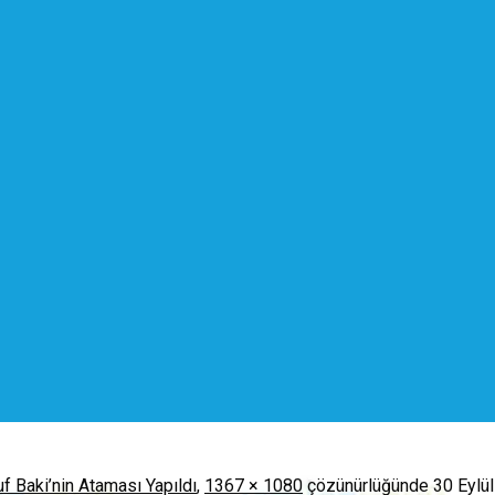
 Baki’nin Ataması Yapıldı
,
1367 × 1080
çözünürlüğünde
30 Eylü