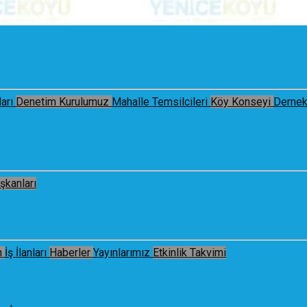
arı
Denetim Kurulumuz
Mahalle Temsilcileri
Köy Konseyi
Dernek
şkanları
m
İş İlanları
Haberler
Yayınlarımız
Etkinlik Takvimi