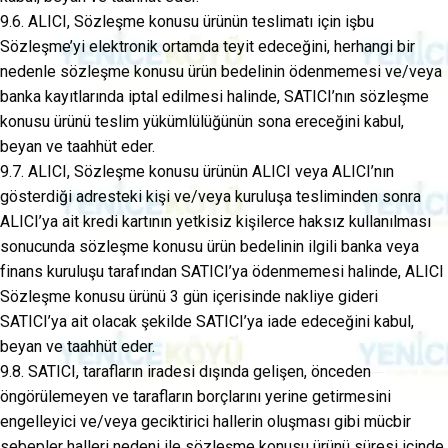
9.6. ALICI, Sözleşme konusu ürünün teslimatı için işbu
Sözleşme’yi elektronik ortamda teyit edeceğini, herhangi bir
nedenle sözleşme konusu ürün bedelinin ödenmemesi ve/veya
banka kayıtlarında iptal edilmesi halinde, SATICI’nın sözleşme
konusu ürünü teslim yükümlülüğünün sona ereceğini kabul,
beyan ve taahhüt eder.
9.7. ALICI, Sözleşme konusu ürünün ALICI veya ALICI’nın
gösterdiği adresteki kişi ve/veya kuruluşa tesliminden sonra
ALICI’ya ait kredi kartının yetkisiz kişilerce haksız kullanılması
sonucunda sözleşme konusu ürün bedelinin ilgili banka veya
finans kuruluşu tarafından SATICI’ya ödenmemesi halinde, ALICI
Sözleşme konusu ürünü 3 gün içerisinde nakliye gideri
SATICI’ya ait olacak şekilde SATICI’ya iade edeceğini kabul,
beyan ve taahhüt eder.
9.8. SATICI, tarafların iradesi dışında gelişen, önceden
öngörülemeyen ve tarafların borçlarını yerine getirmesini
engelleyici ve/veya geciktirici hallerin oluşması gibi mücbir
sebepler halleri nedeni ile sözleşme konusu ürünü süresi içinde