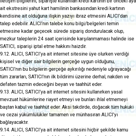
iletişim bilgilerini, siparişte kullanılan kredi kartının bir önceki aya
ait ekstresini yahut kart hamilinin bankasından kredi kartının
kendisine ait olduğuna ilişkin yazıyı ibraz etmesini ALICI’dan
talep edebilir. ALICI’nın talebe konu bilgi/belgeleri temin
etmesine kadar geçecek sürede sipariş dondurulacak olup,
mezkur taleplerin 24 saat içerisinde karşılanmaması halinde ise
SATICI, siparişi iptal etme hakkını haizdir.
9.12. ALICI, SATICI’ya ait internet sitesine üye olurken verdiği
kişisel ve diğer sair bilgilerin gerçeğe uygun olduğunu,
SATICI’nın bu bilgilerin gerçeğe aykırılığı nedeniyle uğrayacağı
tüm zararları, SATICI’nın ilk bildirimi üzerine derhal, nakden ve
defaten tazmin edeceğini beyan ve taahhüt eder.
9.13. ALICI, SATICI’ya ait internet sitesini kullanırken yasal
mevzuat hükümlerine riayet etmeyi ve bunları ihlal etmemeyi
baştan kabul ve taahhüt eder. Aksi takdirde, doğacak tüm hukuki
ve cezai yükümlülükler tamamen ve münhasıran ALICI’yı
bağlayacaktır.
9.14. ALICI, SATICI’ya ait internet sitesini hiçbir şekilde kamu