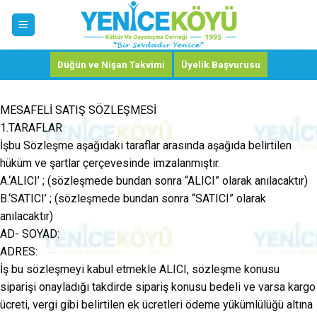
Skip
to
content
Düğün ve Nişan Takvimi
Üyelik Başvurusu
MESAFELİ SATIŞ SÖZLEŞMESİ
1.TARAFLAR
İşbu Sözleşme aşağıdaki taraflar arasında aşağıda belirtilen
hüküm ve şartlar çerçevesinde imzalanmıştır.
A.‘ALICI’ ; (sözleşmede bundan sonra “ALICI” olarak anılacaktır)
B.‘SATICI’ ; (sözleşmede bundan sonra “SATICI” olarak
anılacaktır)
AD- SOYAD:
ADRES:
İş bu sözleşmeyi kabul etmekle ALICI, sözleşme konusu
siparişi onayladığı takdirde sipariş konusu bedeli ve varsa kargo
ücreti, vergi gibi belirtilen ek ücretleri ödeme yükümlülüğü altına