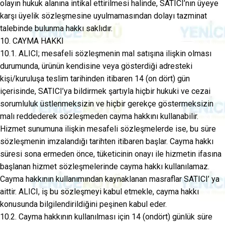
olayın hukuk alanına intikal ettirilmesi halinde, SATICI’nın üyeye
karşı üyelik sözleşmesine uyulmamasından dolayı tazminat
talebinde bulunma hakkı saklıdır.
10. CAYMA HAKKI
10.1. ALICI; mesafeli sözleşmenin mal satışına ilişkin olması
durumunda, ürünün kendisine veya gösterdiği adresteki
kişi/kuruluşa teslim tarihinden itibaren 14 (on dört) gün
içerisinde, SATICI’ya bildirmek şartıyla hiçbir hukuki ve cezai
sorumluluk üstlenmeksizin ve hiçbir gerekçe göstermeksizin
malı reddederek sözleşmeden cayma hakkını kullanabilir.
Hizmet sunumuna ilişkin mesafeli sözleşmelerde ise, bu süre
sözleşmenin imzalandığı tarihten itibaren başlar. Cayma hakkı
süresi sona ermeden önce, tüketicinin onayı ile hizmetin ifasına
başlanan hizmet sözleşmelerinde cayma hakkı kullanılamaz.
Cayma hakkının kullanımından kaynaklanan masraflar SATICI’ ya
aittir. ALICI, iş bu sözleşmeyi kabul etmekle, cayma hakkı
konusunda bilgilendirildiğini peşinen kabul eder.
10.2. Cayma hakkının kullanılması için 14 (ondört) günlük süre