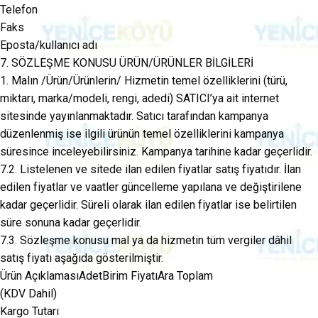
Telefon
Faks
Eposta/kullanıcı adı
7. SÖZLEŞME KONUSU ÜRÜN/ÜRÜNLER BİLGİLERİ
1. Malın /Ürün/Ürünlerin/ Hizmetin temel özelliklerini (türü,
miktarı, marka/modeli, rengi, adedi) SATICI’ya ait internet
sitesinde yayınlanmaktadır. Satıcı tarafından kampanya
düzenlenmiş ise ilgili ürünün temel özelliklerini kampanya
süresince inceleyebilirsiniz. Kampanya tarihine kadar geçerlidir.
7.2. Listelenen ve sitede ilan edilen fiyatlar satış fiyatıdır. İlan
edilen fiyatlar ve vaatler güncelleme yapılana ve değiştirilene
kadar geçerlidir. Süreli olarak ilan edilen fiyatlar ise belirtilen
süre sonuna kadar geçerlidir.
7.3. Sözleşme konusu mal ya da hizmetin tüm vergiler dâhil
satış fiyatı aşağıda gösterilmiştir.
Ürün AçıklamasıAdetBirim FiyatıAra Toplam
(KDV Dahil)
Kargo Tutarı