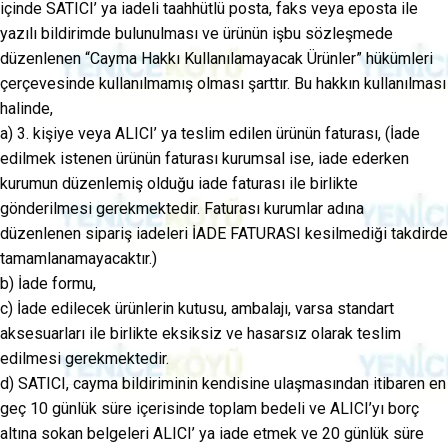
içinde SATICI’ ya iadeli taahhütlü posta, faks veya eposta ile
yazılı bildirimde bulunulması ve ürünün işbu sözleşmede
düzenlenen “Cayma Hakkı Kullanılamayacak Ürünler” hükümleri
çerçevesinde kullanılmamış olması şarttır. Bu hakkın kullanılması
halinde,
a) 3. kişiye veya ALICI’ ya teslim edilen ürünün faturası, (İade
edilmek istenen ürünün faturası kurumsal ise, iade ederken
kurumun düzenlemiş olduğu iade faturası ile birlikte
gönderilmesi gerekmektedir. Faturası kurumlar adına
düzenlenen sipariş iadeleri İADE FATURASI kesilmediği takdirde
tamamlanamayacaktır.)
b) İade formu,
c) İade edilecek ürünlerin kutusu, ambalajı, varsa standart
aksesuarları ile birlikte eksiksiz ve hasarsız olarak teslim
edilmesi gerekmektedir.
d) SATICI, cayma bildiriminin kendisine ulaşmasından itibaren en
geç 10 günlük süre içerisinde toplam bedeli ve ALICI’yı borç
altına sokan belgeleri ALICI’ ya iade etmek ve 20 günlük süre