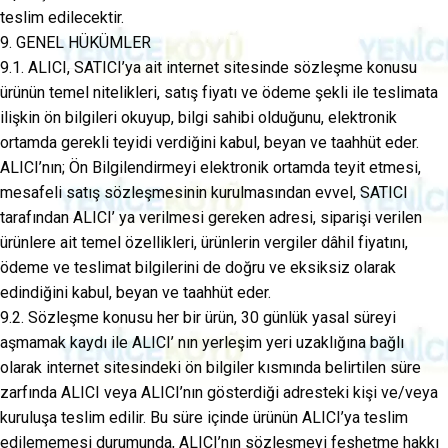
teslim edilecektir.
9. GENEL HÜKÜMLER
9.1. ALICI, SATICI’ya ait internet sitesinde sözleşme konusu
ürünün temel nitelikleri, satış fiyatı ve ödeme şekli ile teslimata
ilişkin ön bilgileri okuyup, bilgi sahibi olduğunu, elektronik
ortamda gerekli teyidi verdiğini kabul, beyan ve taahhüt eder.
ALICI’nın; Ön Bilgilendirmeyi elektronik ortamda teyit etmesi,
mesafeli satış sözleşmesinin kurulmasından evvel, SATICI
tarafından ALICI’ ya verilmesi gereken adresi, siparişi verilen
ürünlere ait temel özellikleri, ürünlerin vergiler dâhil fiyatını,
ödeme ve teslimat bilgilerini de doğru ve eksiksiz olarak
edindiğini kabul, beyan ve taahhüt eder.
9.2. Sözleşme konusu her bir ürün, 30 günlük yasal süreyi
aşmamak kaydı ile ALICI’ nın yerleşim yeri uzaklığına bağlı
olarak internet sitesindeki ön bilgiler kısmında belirtilen süre
zarfında ALICI veya ALICI’nın gösterdiği adresteki kişi ve/veya
kuruluşa teslim edilir. Bu süre içinde ürünün ALICI’ya teslim
edilememesi durumunda, ALICI’nın sözleşmeyi feshetme hakkı