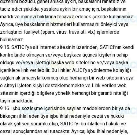
düzenini bozucu, genel ahlaka aykırı, başkalarını rahatsız ve
taciz edici şekilde, yasalara aykırı bir amaç için, başkalarının
maddi ve manevi haklarına tecavüz edecek şekilde kullanamaz.
Ayrıca, üye başkalarının hizmetleri kullanmasını önleyici veya
zorlaştırıcı faaliyet (spam, virus, truva atı, vb.) işlemlerde
bulunamaz.
9.15. SATICI’ya ait internet sitesinin üzerinden, SATICI’nın kendi
kontrolünde olmayan ve/veya başkaca üçüncü kişilerin sahip
olduğu ve/veya işlettiği başka web sitelerine ve/veya başka
içeriklere link verilebilir. Bu linkler ALICI’ya yönlenme kolaylığı
sağlamak amacıyla konmuş olup herhangi bir web sitesini veya
o siteyi işleten kişiyi desteklememekte ve Link verilen web
sitesinin içerdiği bilgilere yönelik herhangi bir garanti niteliği
taşımamaktadır.
9.16. İşbu sözleşme içerisinde sayılan maddelerden bir ya da
birkaçını ihlal eden üye işbu ihlal nedeniyle cezai ve hukuki
olarak şahsen sorumlu olup, SATICI’yı bu ihlallerin hukuki ve
cezai sonuçlarından ari tutacaktır. Ayrıca; işbu ihlal nedeniyle,