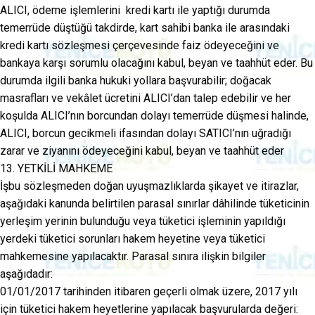
ALICI, ödeme işlemlerini kredi kartı ile yaptığı durumda
temerrüde düştüğü takdirde, kart sahibi banka ile arasındaki
kredi kartı sözleşmesi çerçevesinde faiz ödeyeceğini ve
bankaya karşı sorumlu olacağını kabul, beyan ve taahhüt eder. Bu
durumda ilgili banka hukuki yollara başvurabilir; doğacak
masrafları ve vekâlet ücretini ALICI’dan talep edebilir ve her
koşulda ALICI’nın borcundan dolayı temerrüde düşmesi halinde,
ALICI, borcun gecikmeli ifasından dolayı SATICI’nın uğradığı
zarar ve ziyanını ödeyeceğini kabul, beyan ve taahhüt eder
13. YETKİLİ MAHKEME
İşbu sözleşmeden doğan uyuşmazlıklarda şikayet ve itirazlar,
aşağıdaki kanunda belirtilen parasal sınırlar dâhilinde tüketicinin
yerleşim yerinin bulunduğu veya tüketici işleminin yapıldığı
yerdeki tüketici sorunları hakem heyetine veya tüketici
mahkemesine yapılacaktır. Parasal sınıra ilişkin bilgiler
aşağıdadır:
01/01/2017 tarihinden itibaren geçerli olmak üzere, 2017 yılı
için tüketici hakem heyetlerine yapılacak başvurularda değeri: