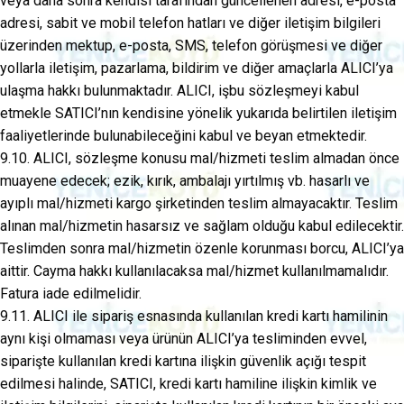
veya daha sonra kendisi tarafından güncellenen adresi, e-posta
adresi, sabit ve mobil telefon hatları ve diğer iletişim bilgileri
üzerinden mektup, e-posta, SMS, telefon görüşmesi ve diğer
yollarla iletişim, pazarlama, bildirim ve diğer amaçlarla ALICI’ya
ulaşma hakkı bulunmaktadır. ALICI, işbu sözleşmeyi kabul
etmekle SATICI’nın kendisine yönelik yukarıda belirtilen iletişim
faaliyetlerinde bulunabileceğini kabul ve beyan etmektedir.
9.10. ALICI, sözleşme konusu mal/hizmeti teslim almadan önce
muayene edecek; ezik, kırık, ambalajı yırtılmış vb. hasarlı ve
ayıplı mal/hizmeti kargo şirketinden teslim almayacaktır. Teslim
alınan mal/hizmetin hasarsız ve sağlam olduğu kabul edilecektir.
Teslimden sonra mal/hizmetin özenle korunması borcu, ALICI’ya
aittir. Cayma hakkı kullanılacaksa mal/hizmet kullanılmamalıdır.
Fatura iade edilmelidir.
9.11. ALICI ile sipariş esnasında kullanılan kredi kartı hamilinin
aynı kişi olmaması veya ürünün ALICI’ya tesliminden evvel,
siparişte kullanılan kredi kartına ilişkin güvenlik açığı tespit
edilmesi halinde, SATICI, kredi kartı hamiline ilişkin kimlik ve