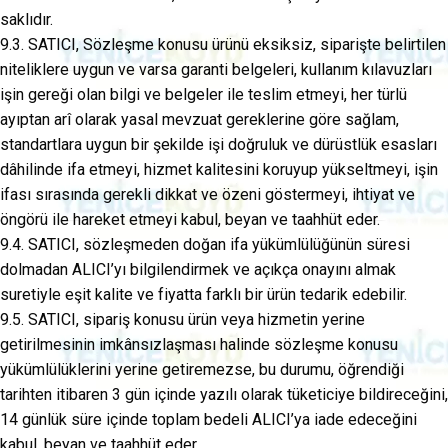
saklıdır.
9.3. SATICI, Sözleşme konusu ürünü eksiksiz, siparişte belirtilen
niteliklere uygun ve varsa garanti belgeleri, kullanım kılavuzları
işin gereği olan bilgi ve belgeler ile teslim etmeyi, her türlü
ayıptan arî olarak yasal mevzuat gereklerine göre sağlam,
standartlara uygun bir şekilde işi doğruluk ve dürüstlük esasları
dâhilinde ifa etmeyi, hizmet kalitesini koruyup yükseltmeyi, işin
ifası sırasında gerekli dikkat ve özeni göstermeyi, ihtiyat ve
öngörü ile hareket etmeyi kabul, beyan ve taahhüt eder.
9.4. SATICI, sözleşmeden doğan ifa yükümlülüğünün süresi
dolmadan ALICI’yı bilgilendirmek ve açıkça onayını almak
suretiyle eşit kalite ve fiyatta farklı bir ürün tedarik edebilir.
9.5. SATICI, sipariş konusu ürün veya hizmetin yerine
getirilmesinin imkânsızlaşması halinde sözleşme konusu
yükümlülüklerini yerine getiremezse, bu durumu, öğrendiği
tarihten itibaren 3 gün içinde yazılı olarak tüketiciye bildireceğini,
14 günlük süre içinde toplam bedeli ALICI’ya iade edeceğini
kabul, beyan ve taahhüt eder.