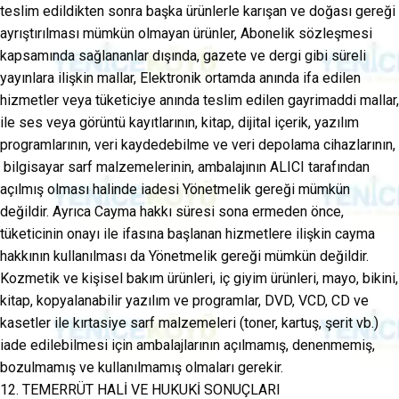
teslim edildikten sonra başka ürünlerle karışan ve doğası gereği
ayrıştırılması mümkün olmayan ürünler, Abonelik sözleşmesi
kapsamında sağlananlar dışında, gazete ve dergi gibi süreli
yayınlara ilişkin mallar, Elektronik ortamda anında ifa edilen
hizmetler veya tüketiciye anında teslim edilen gayrimaddi mallar,
ile ses veya görüntü kayıtlarının, kitap, dijital içerik, yazılım
programlarının, veri kaydedebilme ve veri depolama cihazlarının,
bilgisayar sarf malzemelerinin, ambalajının ALICI tarafından
açılmış olması halinde iadesi Yönetmelik gereği mümkün
değildir. Ayrıca Cayma hakkı süresi sona ermeden önce,
tüketicinin onayı ile ifasına başlanan hizmetlere ilişkin cayma
hakkının kullanılması da Yönetmelik gereği mümkün değildir.
Kozmetik ve kişisel bakım ürünleri, iç giyim ürünleri, mayo, bikini,
kitap, kopyalanabilir yazılım ve programlar, DVD, VCD, CD ve
kasetler ile kırtasiye sarf malzemeleri (toner, kartuş, şerit vb.)
iade edilebilmesi için ambalajlarının açılmamış, denenmemiş,
bozulmamış ve kullanılmamış olmaları gerekir.
12. TEMERRÜT HALİ VE HUKUKİ SONUÇLARI