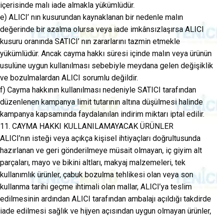
içerisinde malı iade almakla yükümlüdür.
e) ALICI’ nın kusurundan kaynaklanan bir nedenle malın
değerinde bir azalma olursa veya iade imkânsızlaşırsa ALICI
kusuru oranında SATICI’ nın zararlarını tazmin etmekle
yükümlüdür. Ancak cayma hakkı süresi içinde malın veya ürünün
usulüne uygun kullanılması sebebiyle meydana gelen değişiklik
ve bozulmalardan ALICI sorumlu değildir.
f) Cayma hakkının kullanılması nedeniyle SATICI tarafından
düzenlenen kampanya limit tutarının altına düşülmesi halinde
kampanya kapsamında faydalanılan indirim miktarı iptal edilir.
11. CAYMA HAKKI KULLANILAMAYACAK ÜRÜNLER
ALICI’nın isteği veya açıkça kişisel ihtiyaçları doğrultusunda
hazırlanan ve geri gönderilmeye müsait olmayan, iç giyim alt
parçaları, mayo ve bikini altları, makyaj malzemeleri, tek
kullanımlık ürünler, çabuk bozulma tehlikesi olan veya son
kullanma tarihi geçme ihtimali olan mallar, ALICI’ya teslim
edilmesinin ardından ALICI tarafından ambalajı açıldığı takdirde
iade edilmesi sağlık ve hijyen açısından uygun olmayan ürünler,