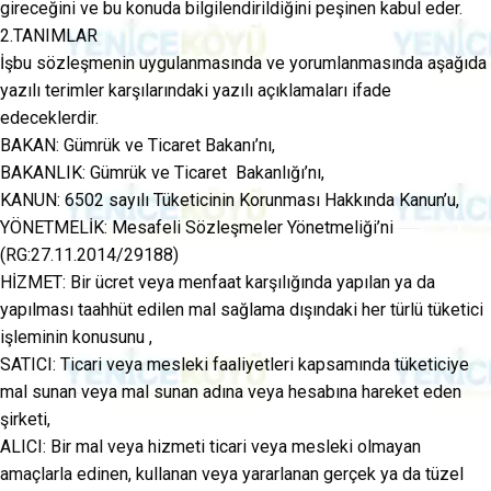
gireceğini ve bu konuda bilgilendirildiğini peşinen kabul eder.
2.TANIMLAR
İşbu sözleşmenin uygulanmasında ve yorumlanmasında aşağıda
yazılı terimler karşılarındaki yazılı açıklamaları ifade
edeceklerdir.
BAKAN: Gümrük ve Ticaret Bakanı’nı,
BAKANLIK: Gümrük ve Ticaret Bakanlığı’nı,
KANUN: 6502 sayılı Tüketicinin Korunması Hakkında Kanun’u,
YÖNETMELİK: Mesafeli Sözleşmeler Yönetmeliği’ni
(RG:27.11.2014/29188)
HİZMET: Bir ücret veya menfaat karşılığında yapılan ya da
yapılması taahhüt edilen mal sağlama dışındaki her türlü tüketici
işleminin konusunu ,
SATICI: Ticari veya mesleki faaliyetleri kapsamında tüketiciye
mal sunan veya mal sunan adına veya hesabına hareket eden
şirketi,
ALICI: Bir mal veya hizmeti ticari veya mesleki olmayan
amaçlarla edinen, kullanan veya yararlanan gerçek ya da tüzel