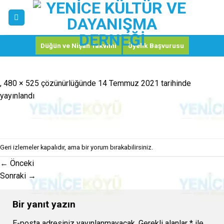
Skip
to
content
Düğün ve Nişan Takvimi
Üyelik Başvurusu
,
480 × 525
çözünürlüğünde
14 Temmuz 2021
tarihinde
yayınlandı
Geri izlemeler kapalıdır, ama
bir yorum
bırakabilirsiniz.
←
Önceki
Sonraki
→
Bir yanıt yazın
E-posta adresiniz yayınlanmayacak.
Gerekli alanlar
*
ile