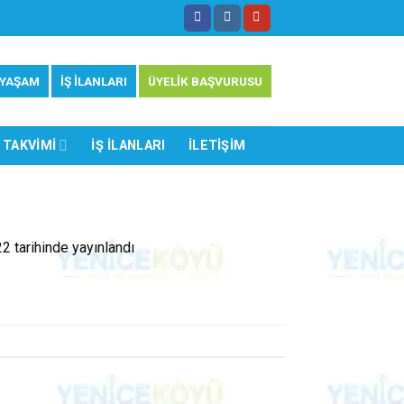
 YAŞAM
İŞ İLANLARI
ÜYELİK BAŞVURUSU
 TAKVIMI
İŞ İLANLARI
İLETIŞIM
22
tarihinde yayınlandı