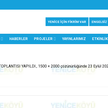
YENİCE İÇİN FİKRİM VAR
ENGELSİZ
Z
HABERLER
PROJELER
YAYINLARIMIZ
ETKINLIK
TOPLANTISI YAPILDI.
,
1500 × 2000
çözünürlüğünde
23 Eylül 20