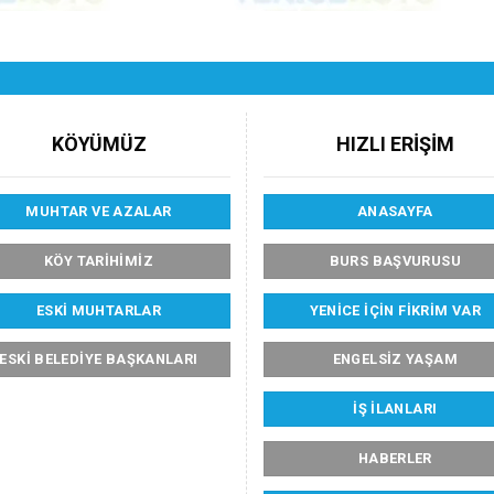
KÖYÜMÜZ
HIZLI ERİŞİM
MUHTAR VE AZALAR
ANASAYFA
KÖY TARIHIMIZ
BURS BAŞVURUSU
ESKI MUHTARLAR
YENICE İÇIN FIKRIM VAR
ESKI BELEDIYE BAŞKANLARI
ENGELSIZ YAŞAM
İŞ İLANLARI
HABERLER