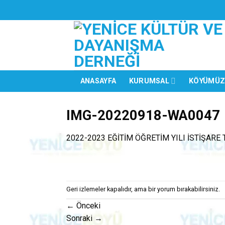
Skip
to
content
ANASAYFA
KURUMSAL
KÖYÜMÜ
IMG-20220918-WA0047
2022-2023 EĞİTİM ÖĞRETİM YILI İSTİŞARE 
Geri izlemeler kapalıdır, ama
bir yorum
bırakabilirsiniz.
←
Önceki
Sonraki
→