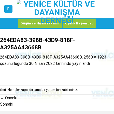
Skip
to
content
Düğün ve Nişan Takvimi
Üyelik Başvurusu
264EDA83-398B-43D9-818F-
A325AA43668B
264EDA83-398B-43D9-818F-A325AA43668B
,
2560 × 1923
çözünürlüğünde
30 Nisan 2022
tarihinde yayınlandı
Geri izlemeler kapalıdır, ama
bir yorum
bırakabilirsiniz.
←
Önceki
Sonraki
→