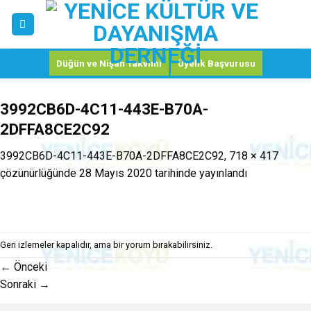
Skip
to
content
Düğün ve Nişan Takvimi
Üyelik Başvurusu
3992CB6D-4C11-443E-B70A-
2DFFA8CE2C92
3992CB6D-4C11-443E-B70A-2DFFA8CE2C92
,
718 × 417
çözünürlüğünde
28 Mayıs 2020
tarihinde yayınlandı
Geri izlemeler kapalıdır, ama
bir yorum
bırakabilirsiniz.
←
Önceki
Sonraki
→