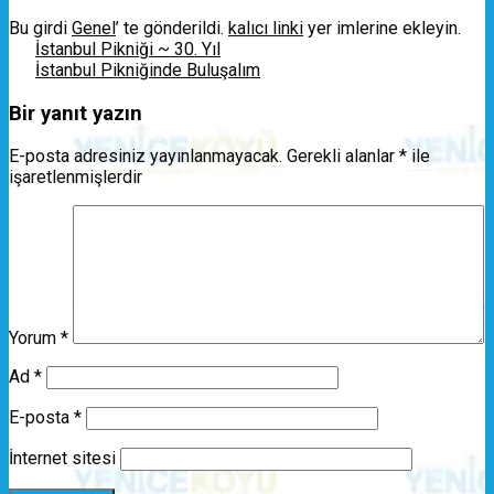
Bu girdi
Genel
’ te gönderildi.
kalıcı linki
yer imlerine ekleyin.
İstanbul Pikniği ~ 30. Yıl
İstanbul Pikniğinde Buluşalım
Bir yanıt yazın
E-posta adresiniz yayınlanmayacak.
Gerekli alanlar
*
ile
işaretlenmişlerdir
Yorum
*
Ad
*
E-posta
*
İnternet sitesi