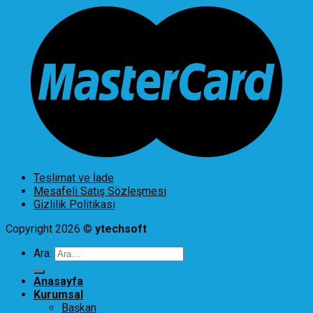
Teslimat ve İade
Mesafeli Satış Sözleşmesi
Gizlilik Politikası
Copyright 2026 ©
ytechsoft
Ara:
Anasayfa
Kurumsal
Başkan