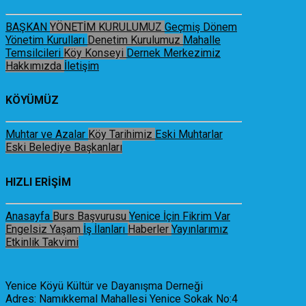
BAŞKAN
YÖNETİM KURULUMUZ
Geçmiş Dönem
Yönetim Kurulları
Denetim Kurulumuz
Mahalle
Temsilcileri
Köy Konseyi
Dernek Merkezimiz
Hakkımızda
İletişim
KÖYÜMÜZ
Muhtar ve Azalar
Köy Tarihimiz
Eski Muhtarlar
Eski Belediye Başkanları
HIZLI ERİŞİM
Anasayfa
Burs Başvurusu
Yenice İçin Fikrim Var
Engelsiz Yaşam
İş İlanları
Haberler
Yayınlarımız
Etkinlik Takvimi
Yenice Köyü Kültür ve Dayanışma Derneği
Adres: Namıkkemal Mahallesi Yenice Sokak No:4