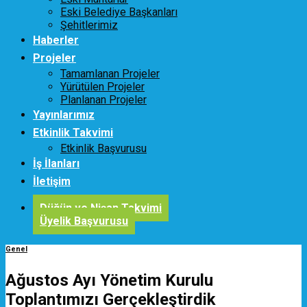
Eski Belediye Başkanları
Şehitlerimiz
Haberler
Projeler
Tamamlanan Projeler
Yürütülen Projeler
Planlanan Projeler
Yayınlarımız
Etkinlik Takvimi
Etkinlik Başvurusu
İş İlanları
İletişim
Düğün ve Nişan Takvimi
Üyelik Başvurusu
Genel
Ağustos Ayı Yönetim Kurulu
Toplantımızı Gerçekleştirdik