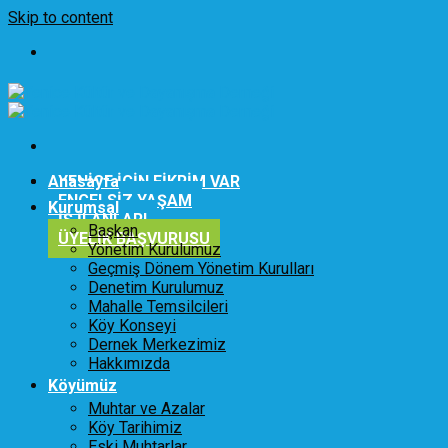
Skip to content
Anasayfa
YENİCE İÇİN FİKRİM VAR
ENGELSİZ YAŞAM
Kurumsal
İŞ İLANLARI
Başkan
ÜYELİK BAŞVURUSU
Yönetim Kurulumuz
Geçmiş Dönem Yönetim Kurulları
Denetim Kurulumuz
Mahalle Temsilcileri
Köy Konseyi
Dernek Merkezimiz
Hakkımızda
Köyümüz
Muhtar ve Azalar
Köy Tarihimiz
Eski Muhtarlar