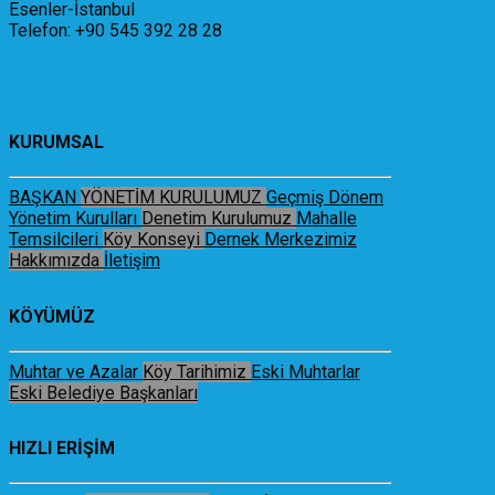
Esenler-İstanbul
Telefon: +90 545 392 28 28
KURUMSAL
BAŞKAN
YÖNETİM KURULUMUZ
Geçmiş Dönem
Yönetim Kurulları
Denetim Kurulumuz
Mahalle
Temsilcileri
Köy Konseyi
Dernek Merkezimiz
Hakkımızda
İletişim
KÖYÜMÜZ
Muhtar ve Azalar
Köy Tarihimiz
Eski Muhtarlar
Eski Belediye Başkanları
HIZLI ERİŞİM