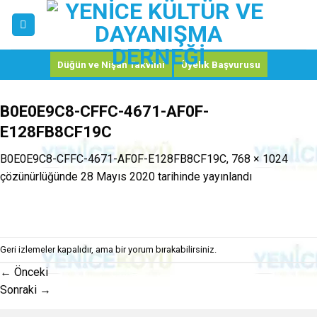
Skip
to
content
Düğün ve Nişan Takvimi
Üyelik Başvurusu
B0E0E9C8-CFFC-4671-AF0F-
E128FB8CF19C
B0E0E9C8-CFFC-4671-AF0F-E128FB8CF19C
,
768 × 1024
çözünürlüğünde
28 Mayıs 2020
tarihinde yayınlandı
Geri izlemeler kapalıdır, ama
bir yorum
bırakabilirsiniz.
←
Önceki
Sonraki
→