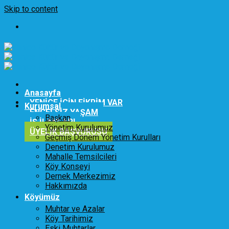
Skip to content
Anasayfa
YENİCE İÇİN FİKRİM VAR
Kurumsal
ENGELSİZ YAŞAM
Başkan
İŞ İLANLARI
Yönetim Kurulumuz
ÜYELİK BAŞVURUSU
Geçmiş Dönem Yönetim Kurulları
Denetim Kurulumuz
Mahalle Temsilcileri
Köy Konseyi
Dernek Merkezimiz
Hakkımızda
Köyümüz
Muhtar ve Azalar
Köy Tarihimiz
Eski Muhtarlar