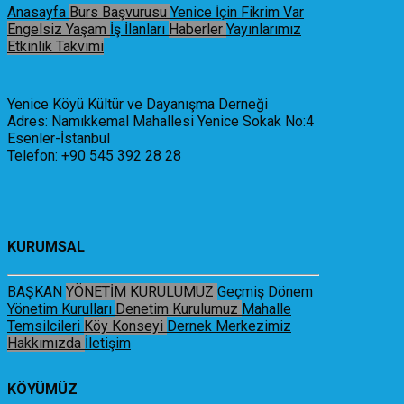
Anasayfa
Burs Başvurusu
Yenice İçin Fikrim Var
Engelsiz Yaşam
İş İlanları
Haberler
Yayınlarımız
Etkinlik Takvimi
Yenice Köyü Kültür ve Dayanışma Derneği
Adres: Namıkkemal Mahallesi Yenice Sokak No:4
Esenler-İstanbul
Telefon: +90 545 392 28 28
KURUMSAL
BAŞKAN
YÖNETİM KURULUMUZ
Geçmiş Dönem
Yönetim Kurulları
Denetim Kurulumuz
Mahalle
Temsilcileri
Köy Konseyi
Dernek Merkezimiz
Hakkımızda
İletişim
KÖYÜMÜZ