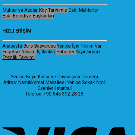
Muhtar ve Azalar
Köy Tarihimiz
Eski Muhtarlar
Eski Belediye Başkanları
HIZLI ERİŞİM
Anasayfa
Burs Başvurusu
Yenice İçin Fikrim Var
Engelsiz Yaşam
İş İlanları
Haberler
Yayınlarımız
Etkinlik Takvimi
Yenice Köyü Kültür ve Dayanışma Derneği
Adres: Namıkkemal Mahallesi Yenice Sokak No:4
Esenler-İstanbul
Telefon: +90 545 392 28 28