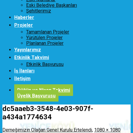
Eski Belediye Başkanları
Şehitlerimiz
Haberler
Projeler
Tamamlanan Projeler
Yürütülen Projeler
Planlanan Projeler
Yayınlarımız
Etkinlik Takvimi
Etkinlik Başvurusu
İş İlanları
İletişim
Düğün ve Nişan Takvimi
Üyelik Başvurusu
dc5aaeb3-3548-4e03-907f-
a434a1774634
Derneğimizin Olağan Genel Kurulu Ertelendi
,
1080 × 1080