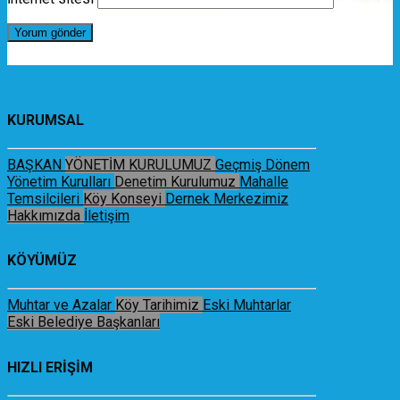
KURUMSAL
BAŞKAN
YÖNETİM KURULUMUZ
Geçmiş Dönem
Yönetim Kurulları
Denetim Kurulumuz
Mahalle
Temsilcileri
Köy Konseyi
Dernek Merkezimiz
Hakkımızda
İletişim
KÖYÜMÜZ
Muhtar ve Azalar
Köy Tarihimiz
Eski Muhtarlar
Eski Belediye Başkanları
HIZLI ERİŞİM