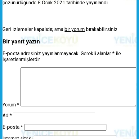
çözünürlüğünde
8 Ocak 2021
tarihinde yayınlandı
Geri izlemeler kapalıdır, ama
bir yorum
bırakabilirsiniz.
Bir yanıt yazın
E-posta adresiniz yayınlanmayacak.
Gerekli alanlar
*
ile
işaretlenmişlerdir
Yorum
*
Ad
*
E-posta
*
İnternet sitesi