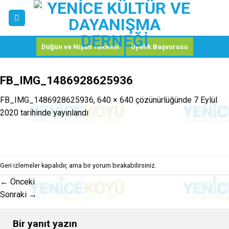
Skip
to
content
Düğün ve Nişan Takvimi
Üyelik Başvurusu
FB_IMG_1486928625936
FB_IMG_1486928625936
,
640 × 640
çözünürlüğünde
7 Eylül
2020
tarihinde yayınlandı
Geri izlemeler kapalıdır, ama
bir yorum
bırakabilirsiniz.
←
Önceki
Sonraki
→
Bir yanıt yazın