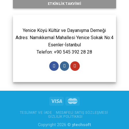
ETKINLIK TAKVIMI
Yenice Köyü Kültür ve Dayanışma Derneği
Adres: Namıkkemal Mahallesi Yenice Sokak No:4
Esenler-İstanbul
Telefon: +90 545 392 28 28
TESLIMAT VE İADE
MESAFELI SATIŞ SÖZLEŞMESI
GIZLILIK POLITIKASI
Copyright 2026 ©
ytechsoft