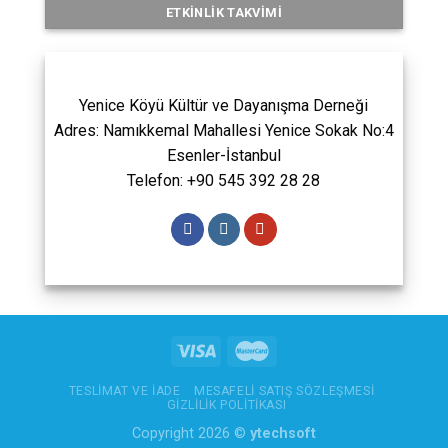
ETKINLIK TAKVIMI
Yenice Köyü Kültür ve Dayanışma Derneği
Adres: Namıkkemal Mahallesi Yenice Sokak No:4
Esenler-İstanbul
Telefon: +90 545 392 28 28
TESLIMAT VE İADE
MESAFELI SATIŞ SÖZLEŞMESI
GIZLILIK POLITIKASI
Copyright 2026 ©
ytechsoft