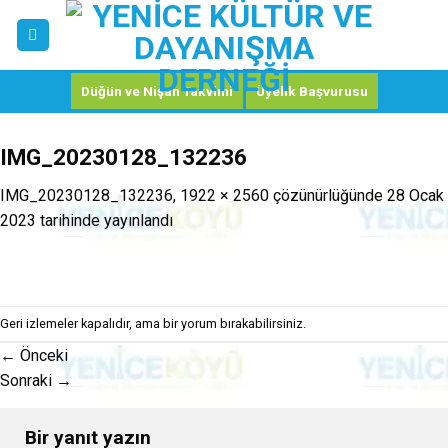
Skip
to
content
Düğün ve Nişan Takvimi
Üyelik Başvurusu
IMG_20230128_132236
IMG_20230128_132236
,
1922 × 2560
çözünürlüğünde
28 Ocak
2023
tarihinde yayınlandı
Geri izlemeler kapalıdır, ama
bir yorum
bırakabilirsiniz.
←
Önceki
Sonraki
→
Bir yanıt yazın