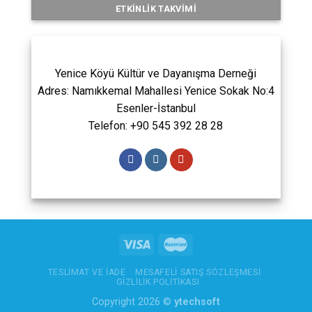
ETKINLIK TAKVIMI
Yenice Köyü Kültür ve Dayanışma Derneği
Adres: Namıkkemal Mahallesi Yenice Sokak No:4
Esenler-İstanbul
Telefon: +90 545 392 28 28
TESLIMAT VE İADE
MESAFELI SATIŞ SÖZLEŞMESI
GIZLILIK POLITIKASI
Copyright 2026 ©
ytechsoft