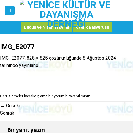
Skip
to
content
Düğün ve Nişan Takvimi
Üyelik Başvurusu
IMG_E2077
IMG_E2077
,
828 × 825
çözünürlüğünde
8 Ağustos 2024
tarihinde yayınlandı
Geri izlemeler kapalıdır, ama
bir yorum
bırakabilirsiniz.
←
Önceki
Sonraki
→
Bir yanıt yazın