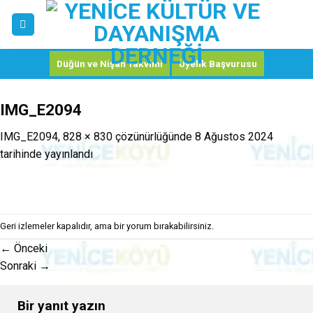
Skip
to
content
Düğün ve Nişan Takvimi
Üyelik Başvurusu
IMG_E2094
IMG_E2094
,
828 × 830
çözünürlüğünde
8 Ağustos 2024
tarihinde yayınlandı
Geri izlemeler kapalıdır, ama
bir yorum
bırakabilirsiniz.
←
Önceki
Sonraki
→
Bir yanıt yazın