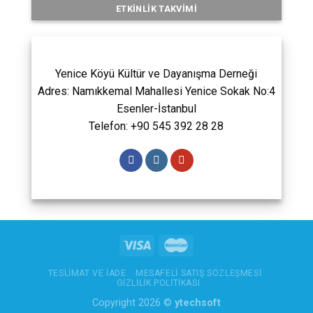
ETKINLIK TAKVIMI
Yenice Köyü Kültür ve Dayanışma Derneği
Adres: Namıkkemal Mahallesi Yenice Sokak No:4
Esenler-İstanbul
Telefon: +90 545 392 28 28
TESLIMAT VE İADE
MESAFELI SATIŞ SÖZLEŞMESI
GIZLILIK POLITIKASI
Copyright 2026 ©
ytechsoft