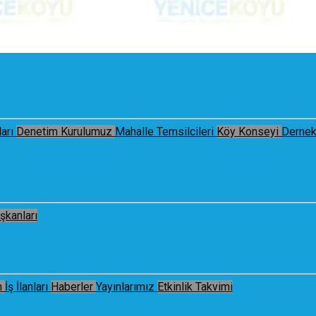
arı
Denetim Kurulumuz
Mahalle Temsilcileri
Köy Konseyi
Dernek
şkanları
m
İş İlanları
Haberler
Yayınlarımız
Etkinlik Takvimi