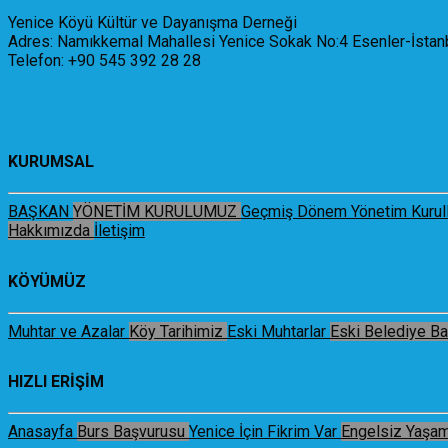
Yenice Köyü Kültür ve Dayanışma Derneği
Adres: Namıkkemal Mahallesi Yenice Sokak No:4 Esenler-İstan
Telefon: +90 545 392 28 28
KURUMSAL
BAŞKAN
YÖNETİM KURULUMUZ
Geçmiş Dönem Yönetim Kurull
Hakkımızda
İletişim
KÖYÜMÜZ
Muhtar ve Azalar
Köy Tarihimiz
Eski Muhtarlar
Eski Belediye Ba
HIZLI ERİŞİM
Anasayfa
Burs Başvurusu
Yenice İçin Fikrim Var
Engelsiz Yaşa