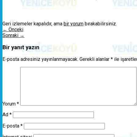
Geri izlemeler kapalıdır, ama
bir yorum
bırakabilirsiniz.
←
Önceki
Sonraki
→
Bir yanıt yazın
E-posta adresiniz yayınlanmayacak.
Gerekli alanlar
*
ile işaretl
Yorum
*
Ad
*
E-posta
*