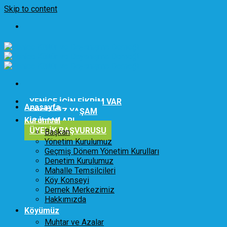
Skip to content
YENİCE İÇİN FİKRİM VAR
Anasayfa
ENGELSİZ YAŞAM
Kurumsal
İŞ İLANLARI
ÜYELİK BAŞVURUSU
Başkan
Yönetim Kurulumuz
Geçmiş Dönem Yönetim Kurulları
Denetim Kurulumuz
Mahalle Temsilcileri
Köy Konseyi
Dernek Merkezimiz
Hakkımızda
Köyümüz
Muhtar ve Azalar