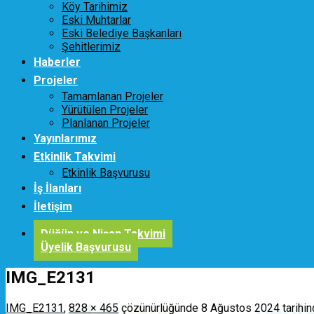
Köy Tarihimiz
Eski Muhtarlar
Eski Belediye Başkanları
Şehitlerimiz
Haberler
Projeler
Tamamlanan Projeler
Yürütülen Projeler
Planlanan Projeler
Yayınlarımız
Etkinlik Takvimi
Etkinlik Başvurusu
İş İlanları
İletişim
Düğün ve Nişan Takvimi
Üyelik Başvurusu
IMG_E2131
IMG_E2131
,
828 × 465
çözünürlüğünde
8 Ağustos 2024
tarihin