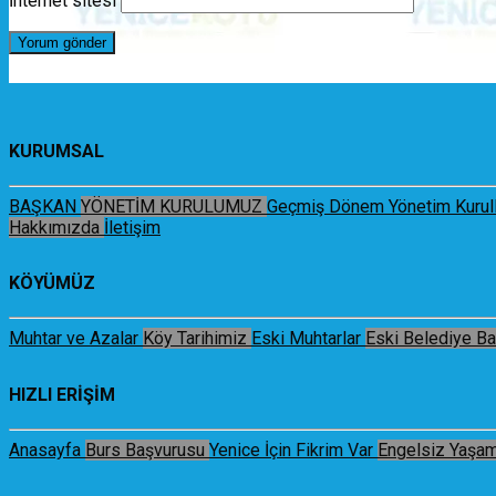
İnternet sitesi
KURUMSAL
BAŞKAN
YÖNETİM KURULUMUZ
Geçmiş Dönem Yönetim Kurull
Hakkımızda
İletişim
KÖYÜMÜZ
Muhtar ve Azalar
Köy Tarihimiz
Eski Muhtarlar
Eski Belediye Ba
HIZLI ERİŞİM
Anasayfa
Burs Başvurusu
Yenice İçin Fikrim Var
Engelsiz Yaşa