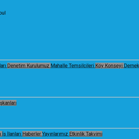
bul
arı
Denetim Kurulumuz
Mahalle Temsilcileri
Köy Konseyi
Dernek
şkanları
m
İş İlanları
Haberler
Yayınlarımız
Etkinlik Takvimi