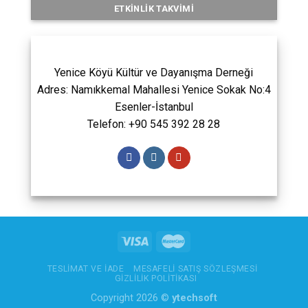
ETKINLIK TAKVIMI
Yenice Köyü Kültür ve Dayanışma Derneği
Adres: Namıkkemal Mahallesi Yenice Sokak No:4
Esenler-İstanbul
Telefon: +90 545 392 28 28
TESLIMAT VE İADE
MESAFELI SATIŞ SÖZLEŞMESI
GIZLILIK POLITIKASI
Copyright 2026 ©
ytechsoft