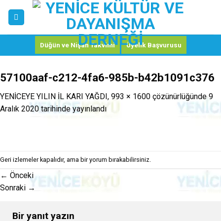
Skip
to
content
Düğün ve Nişan Takvimi
Üyelik Başvurusu
57100aaf-c212-4fa6-985b-b42b1091c376
YENİCEYE YILIN İL KARI YAĞDI
,
993 × 1600
çözünürlüğünde
9
Aralık 2020
tarihinde yayınlandı
Geri izlemeler kapalıdır, ama
bir yorum
bırakabilirsiniz.
←
Önceki
Sonraki
→
Bir yanıt yazın