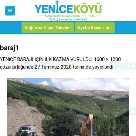
Skip
to
content
Düğün ve Nişan Takvimi
Üyelik Başvurusu
baraj1
YENİCE BARAJI İÇİN İLK KAZMA VURULDU
,
1600 × 1200
çözünürlüğünde
27 Temmuz 2020
tarihinde yayınlandı